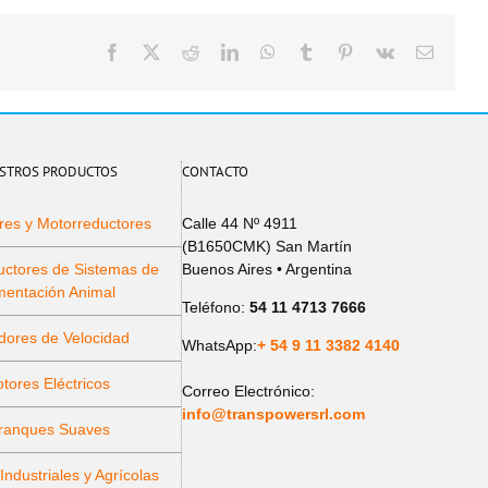
Facebook
X
Reddit
LinkedIn
WhatsApp
Tumblr
Pinterest
Vk
Email
STROS PRODUCTOS
CONTACTO
res y Motorreductores
Calle 44 Nº 4911
(B1650CMK) San Martín
uctores de Sistemas de
Buenos Aires • Argentina
mentación Animal
Teléfono:
54 11 4713 7666
dores de Velocidad
WhatsApp:
+ 54 9 11 3382 4140
tores Eléctricos
Correo Electrónico:
info@transpowersrl.com
ranques Suaves
ndustriales y Agrícolas