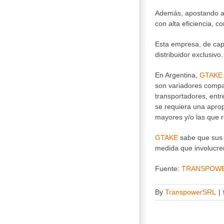
Además, apostando a u
con alta eficiencia, c
Esta empresa, de cap
distribuidor exclusi
En Argentina,
GTAKE
son variadores compac
transportadores, entr
se requiera una aprop
mayores y/o las que 
GTAKE
sabe que sus c
medida que involucre
Fuente:
TRANSPOWER
By
TranspowerSRL
|