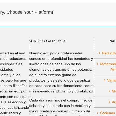
ry, Choose Your Platform!
SERVICIO Y COMPROMISO
NUE
ividad en el año
Nuestro equipo de profesionales
Reducto
ón de reductores
conoce en profundidad las bondades y
ños especiales
limitaciones de cada uno de los
Motorred
esidades
elementos de transmisión de potencia
Ali
iente y a las
de nuestra extensa gama de
ares para los que
productos, y es esto lo que garantiza
Varia
nuestra filosofía
en cada caso su funcionamiento con el
tegrar un equipo
más elevado rendimiento y durabilidad.
Mo
ente con nuestros
Cada día asumimos el compromiso de
 a la selección y
Ar
asistirlo y asesorarlo con la máxima y
pos, capitalizando
mejor predisposición en un marco de
articulares y
Cadenas I