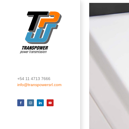
Skip
View
to
Larger
content
Image
+54 11 4713 7666
info@transpowersrl.com
Facebook
Instagram
LinkedIn
YouTube