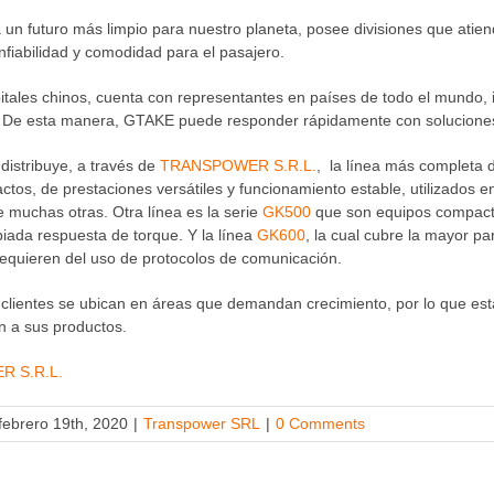
n futuro más limpio para nuestro planeta, posee divisiones que atien
onfiabilidad y comodidad para el pasajero.
itales chinos, cuenta con representantes en países de todo el mundo,
vo. De esta manera, GTAKE puede responder rápidamente con soluciones
distribuye, a través de
TRANSPOWER S.R.L.
, la línea más completa 
tos, de prestaciones versátiles y funcionamiento estable, utilizados 
e muchas otras. Otra línea es la serie
GK500
que son equipos compacto
iada respuesta de torque. Y la línea
GK600
, la cual cubre la mayor p
requieren del uso de protocolos de comunicación.
lientes se ubican en áreas que demandan crecimiento, por lo que está a
n a sus productos.
 S.R.L.
febrero 19th, 2020
|
Transpower SRL
|
0 Comments