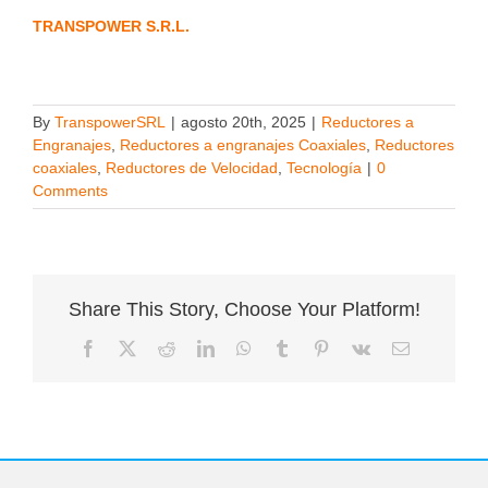
TRANSPOWER S.R.L.
By
TranspowerSRL
|
agosto 20th, 2025
|
Reductores a
Engranajes
,
Reductores a engranajes Coaxiales
,
Reductores
coaxiales
,
Reductores de Velocidad
,
Tecnología
|
0
Comments
Share This Story, Choose Your Platform!
Facebook
X
Reddit
LinkedIn
WhatsApp
Tumblr
Pinterest
Vk
Email